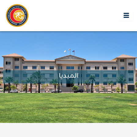
خطي
لى
لمحتوى
الميديا