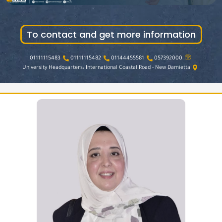
To contact and get more information
01111115483
01111115482
01144455581
057392000
University Headquarters: International Coastal Road - New Damietta