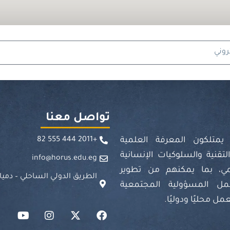
تواصل معنا
يمتلكون المعرفة العلمية
+2011 444 555 82
لتقنية والسلوكيات الإنسانية
info@horus.edu.eg
مي، بما يمكنهم من تطوير
الطريق الدولي الساحلي – دميا
مل المسؤولية المجتمعية
 محليًا ودوليًا.
Y
I
X
F
o
n
-
a