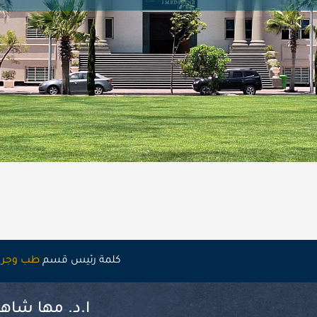
كلمة رئيس قسم
طب وجراح
ا.د. مها شاه