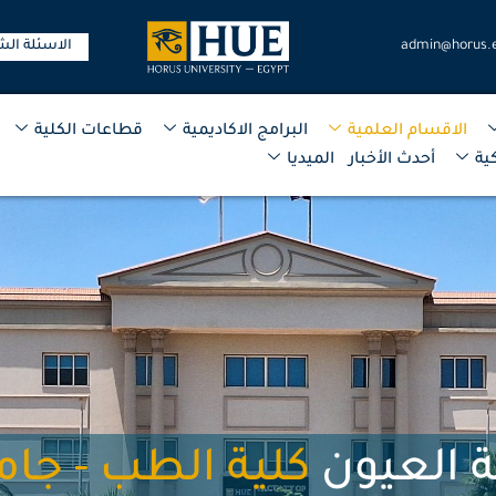
admin@horus.
الاسئلة الش
الاقسام العلمية
البرامج الاكاديمية
قطاعات الكلية
ية
أحدث الأخبار
الميديا
 العيون
كلية الطب - ج