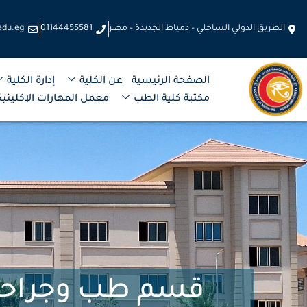
خطي
لى
الطريق الدولي الساحلي – دمياط الجديدة – مصر
01144455581
edu.eg
لمحتوى
الصفحة الرئيسية
عن الكلية
إدارة الكلية
مكتبة كلية الطب
معمل المهارات الإكلينيك
قسم طب وجراحة