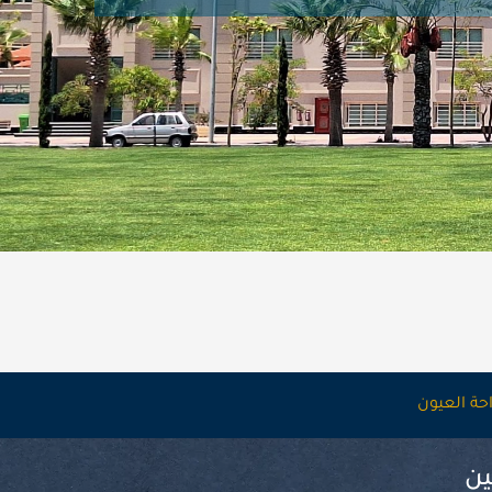
ة العيون
ين