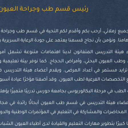
رئيس قسم طب وجراحة العيون
 جميع زملائي، أرحب بكم وأقدم لكم التحية في قسم طب وجراحة
منا. ونؤمن بأن نجاح قسمنا يعتمد على جودة الرعاية السريرية و
هيئة التدريس المتفانون لدينا اهتمامات متنوعة تشمل أمرا
، وطب العيون البحثي، وأمراض الحجاج. كما نوفر بيئة تعليمية و
ايد مستمر في أعداد المرضى. ويقدم أعضاء هيئة التدريس ف
التخصصات الفرعية لطب العيون. وقد أضفنا مؤخرًا عيادة أسب
الطب في مرحلة البكالوريوس بجامعة حورس تدريبًا متميزًا ي
ضاء هيئة التدريس في قسم طب العيون أبحاثًا رائدة في مجا
ء المحاضرات والمشاركة في التعليم في المؤتمرات الوطنية والدول
ا كبيرًا بتطوير مهارات التعليم والقيادة لدى أطباء العيون الشب