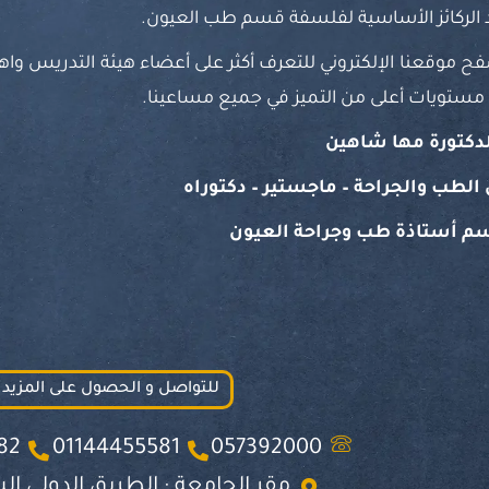
 الركائز الأساسية لفلسفة قسم طب العيون.
ح موقعنا الإلكتروني للتعرف أكثر على أعضاء هيئة التدريس واهتم
مستويات أعلى من التميز في جميع مساعينا.
لدكتورة مها شاهين
الطب والجراحة – ماجستير – دكتوراه
سم أستاذة طب وجراحة العيون
للتواصل و الحصول على المزيد
82
01144455581
057392000
مقر الجامعة : الطريق الدولي ال