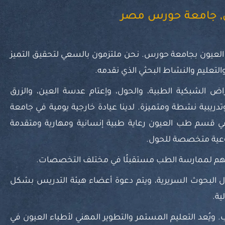
, جامعة حورس مصر
 العيون بجامعة حورس. نحن ملتزمون بالسعي لتحقيق التميز
التعليم والنشاط البحثي الذي نقدمه.
ض الشبكية الطبية، والحول، وإعتام عدسة العين، والزرق
تدريبية نشطة ومتميزة. لدينا عيادة خارجية يومية في جامعة
ي قسم طب العيون رعاية طبية إنسانية ومهارية ومتقدمة
وعية متخصصة للحول.
ؤهلهم لممارسة الطب مستقبلًا في مختلف التخصصات.
ل البحوث السريرية، ويتم دعوة أعضاء هيئة التدريس بشكل
ية.
اب. ويُعد التعليم المستمر والتطوير المهني لأطباء العيون في