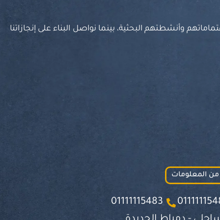
اماتهم وأنشطتهم البحثية، بينما نواصل البناء على إنجازاتنا
 من المعلومات
01111115483
011111154
ساحلي - دمياط الجديدة