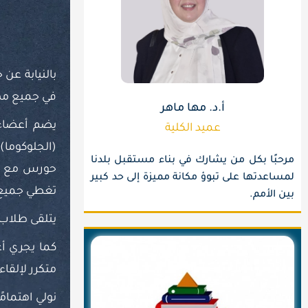
بالنيابة عن
في جميع مها
أ.د. مها ماهر
يضم أعضاء 
عميد الكلية
(الجلوكوما)
مرحبًا بكل من يشارك في بناء مستقبل بلدنا
حورس مع تز
لمساعدتها على تبوؤ مكانة مميزة إلى حد كبير
تغطي جميع 
بين الأمم.
يتلقى طلاب 
كما يجري أع
متكرر لإلقا
نولي اهتمامً