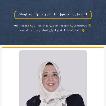
للتواصل و الحصول على المزيد من المعلومات
01111115483
01111115482
01144455581
057392000
مقر الجامعة : الطريق الدولي الساحلي - دمياط الجديدة