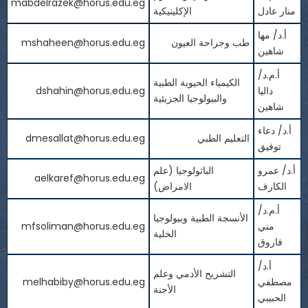
mabdelrazek@horus.edu.eg
منار عادل
الإكلينيكية
أ.د/ مها
طب وجراحة العيون
mshaheen@horus.edu.eg
شاهين
أ.م.د/
الكيمياء الحيوية الطبية
داليا
dshahin@horus.edu.eg
والبيولوجيا الجزيئية
شاهين
أ.د/ دعاء
التعليم الطبي
dmesallat@horus.edu.eg
توفيق
أ.د/ عمرو
الباثولوجيا (علم
aelkaref@horus.edu.eg
الكارف
الامراض)
أ.م.د/
الأنسجة الطبية وبيولوجيا
مني
mfsoliman@horus.edu.eg
الخلية
فاروق
أ.د/
التشريح الأدمي وعلم
مصطفي
melhabiby@horus.edu.eg
الأجنة
الحبيبي