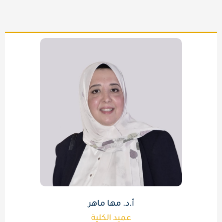
أ.د. مها ماهر
عميد الكلية