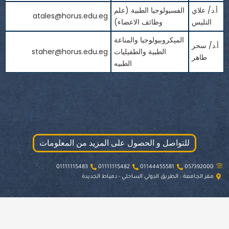
أ.د/ علاي
الفسيولوجيا الطبية (علم
atales@horus.edu.eg
التليس
وظائف الاعضاء)
الميكروبيولوجيا والمناعة
أ.د/ سحر
الطبية والطفيليات
staher@horus.edu.eg
طاهر
الطبيه
للتواصل و الحصول على المزيد من المعلومات
01111115483
01111115482
01144455581
057392000
مقر الجامعة : الطريق الدولي الساحلي - دمياط الجديدة