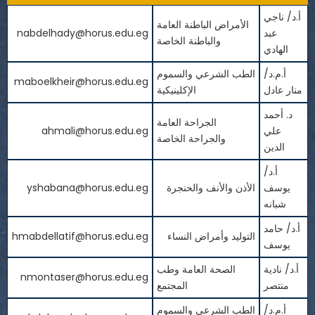
أ.د/ ناجي
الأمراض الباطنة العامة
عبد
nabdelhady@horus.edu.eg
والباطنة الخاصة
الهادي
أ.م.د/
الطب الشرعي والسموم
maboelkheir@horus.edu.eg
منار عادل
الإكلينيكية
د. أحمد
الجراحة العامة
علي
ahmali@horus.edu.eg
والجراحة الخاصة
الدين
أ.د/
يوسف
الأذن والأنف والحنجرة
yshabana@horus.edu.eg
شبانه
أ.د/ حامد
التوليد وأمراض النساء
hmabdellatif@horus.edu.eg
يوسف
أ.د/ نادية
الصحة العامة وطب
nmontaser@horus.edu.eg
منتصر
المجتمع
أ.م.د/
الطب الشرعي والسموم