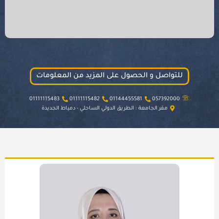
للتواصل و الحصول على المزيد من المعلومات
01111115483
01111115482
01144455581
057392000
مقر الجامعة : الطريق الدولي الساحلي - دمياط الجديدة